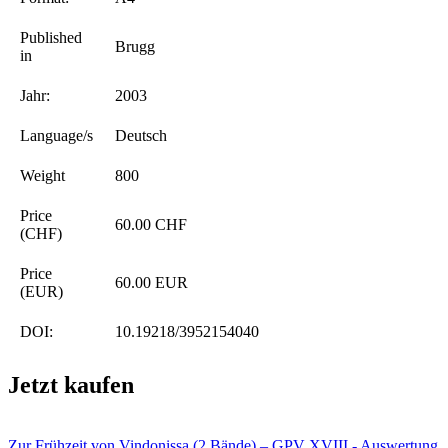
Published
Brugg
in
Jahr:
2003
Language/s
Deutsch
Weight
800
Price
60.00 CHF
(CHF)
Price
60.00 EUR
(EUR)
DOI:
10.19218/3952154040
Jetzt kaufen
Zur Frühzeit von Vindonissa (2 Bände) – GPV XVIII - Auswertung