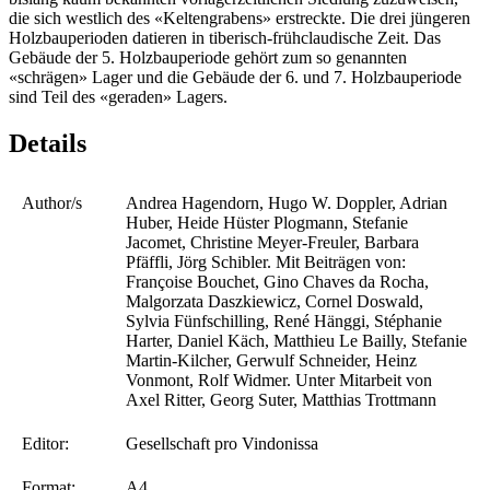
die sich westlich des «Keltengrabens» erstreckte. Die drei jüngeren
Holzbauperioden datieren in tiberisch-frühclaudische Zeit. Das
Gebäude der 5. Holzbauperiode gehört zum so genannten
«schrägen» Lager und die Gebäude der 6. und 7. Holzbauperiode
sind Teil des «geraden» Lagers.
Details
Author/s
Andrea Hagendorn, Hugo W. Doppler, Adrian
Huber, Heide Hüster Plogmann, Stefanie
Jacomet, Christine Meyer-Freuler, Barbara
Pfäffli, Jörg Schibler. Mit Beiträgen von:
Françoise Bouchet, Gino Chaves da Rocha,
Malgorzata Daszkiewicz, Cornel Doswald,
Sylvia Fünfschilling, René Hänggi, Stéphanie
Harter, Daniel Käch, Matthieu Le Bailly, Stefanie
Martin-Kilcher, Gerwulf Schneider, Heinz
Vonmont, Rolf Widmer. Unter Mitarbeit von
Axel Ritter, Georg Suter, Matthias Trottmann
Editor:
Gesellschaft pro Vindonissa
Format:
A4