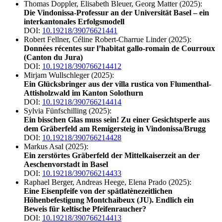
Thomas Doppler, Elisabeth Bleuer, Georg Matter (2025):
Die Vindonissa-Professur an der Universität Basel – ein
interkantonales Erfolgsmodell
DOI:
10.19218/39076621441
Robert Fellner, Céline Robert-Charrue Linder (2025):
Données récentes sur l’habitat gallo-romain de Courroux
(Canton du Jura)
DOI:
10.19218/390766214412
Mirjam Wullschleger (2025):
Ein Glücksbringer aus der villa rustica von Flumenthal-
Attisholzwald im Kanton Solothurn
DOI:
10.19218/390766214414
Sylvia Fünfschilling (2025):
Ein bisschen Glas muss sein! Zu einer Gesichtsperle aus
dem Gräberfeld am Remigersteig in Vindonissa/Brugg
DOI:
10.19218/390766214428
Markus Asal (2025):
Ein zerstörtes Gräberfeld der Mittelkaiserzeit an der
Aeschenvorstadt in Basel
DOI:
10.19218/390766214433
Raphael Berger, Andreas Heege, Elena Prado (2025):
Eine Eisenpfeife von der spätlatènezeitlichen
Höhenbefestigung Montchaibeux (JU). Endlich ein
Beweis für keltische Pfeifenraucher?
DOI:
10.19218/390766214413