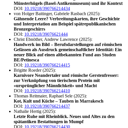
Münsterhügels (Basel-Antikenmuseum) und ihr Kontext
DOI:
10.19218/390766214434
von Holger Baitinger, Gabriele Rasbach (2025):
Gähnende Leere? Verbreitungskarten, ihre Geschichte
und Interpretation am Beispiel spätrepublikanischen
Bronzegeschirrs
DOI:
10.19218/39076621444
Christ Ebnöther, Andrew Lawrence (2025):
Handwerk im Bild – Berufsdarstellungen auf römischen
Gefässen als Ausdruck gemeinschaftlicher Identität: Ein
neuer Blick auf einen altbekannten Fund aus Studen
BE/Petinesca
DOI:
10.19218/390766214415
Brigitte Roeder (2025):
Karnivore Neandertaler und römische Gerstenfresser:
zur Verknüpfung von tierischem Protein mit
«ursprünglicher Männlichkeit» und Macht
DOI:
10.19218/390766214410
Thomas Reitmaier, Raphael Sele (2025):
Kot, Kult und Küche – Tauben in Marrakesch
DOI:
10.19218/390766214437
Nathalie Hertig (2025):
Letzte Ruhe mit Rheinblick. Neues und Altes zu den
spätantiken Bestattungen in Mumpf
DOI:
10.19218/390766214430