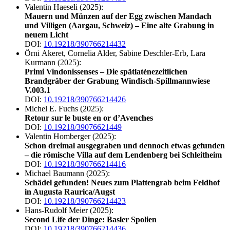
Valentin Haeseli (2025):
Mauern und Münzen auf der Egg zwischen Mandach
und Villigen (Aargau, Schweiz) – Eine alte Grabung in
neuem Licht
DOI:
10.19218/390766214432
Örni Akeret, Cornelia Alder, Sabine Deschler-Erb, Lara
Kurmann (2025):
Primi Vindonissenses – Die spätlatènezeitlichen
Brandgräber der Grabung Windisch-Spillmannwiese
V.003.1
DOI:
10.19218/390766214426
Michel E. Fuchs (2025):
Retour sur le buste en or d’Avenches
DOI:
10.19218/39076621449
Valentin Homberger (2025):
Schon dreimal ausgegraben und dennoch etwas gefunden
– die römische Villa auf dem Lendenberg bei Schleitheim
DOI:
10.19218/390766214416
Michael Baumann (2025):
Schädel gefunden! Neues zum Plattengrab beim Feldhof
in Augusta Raurica/Augst
DOI:
10.19218/390766214423
Hans-Rudolf Meier (2025):
Second Life der Dinge: Basler Spolien
DOI:
10.19218/390766214436