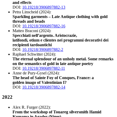
and effects
DOI:
10.19218/3906897882-13
Petra Linscheid (2024):
Sparkling garments – Late Antique clothing with gold
threads and beads
DOI:
10.19218/3906897882-16
Matteo Braconi (2024):
Specchiati nell’argento. Aristocrazie,
latifondi, otium e clientes nei programmi decorativi dei
recipienti tardoantichi
DOI:
10.19218/3906897882-2
Raphael Schwitter (2024):
The eternal splendour of an unholy metal. Some remarks
on the semantics of gold in late antique poetry
DOI:
10.19218/3906897882-11
Anne de Pury-Gysel (2024):
The head of Sainte Foy of Conques, France: a
golden imago of Valentinian I?
DOI:
10.19218/3906897882-14
2022
Alex R. Furger (2022):
From the workshop of Touareg silversmith Hamid
Kumama in Agadez (Niger)