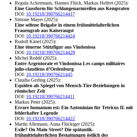
Regula Ackermann, Hannes Flück, Markus Helfert (2025):
Eine Gussform für Schlangenarmreifen aus Kempraten
DOI:
10.19218/390766214417
Simone Mayer (2025):
Eine seltene Beigabe in einem frühmittelalterlichen
Frauengrab aus Kaiseraugst
DOI:
10.19218/390766214424
Rudolf Känel (2025):
Eine tönerne Stützfigur aus Vindonissa
DOI:
10.19218/390766214429
Michel Reddé (2025):
Entre Argentorate et Vindonissa Les camps militaires
julio-claudiens d’Oedenburg
DOI:
10.19218/39076621445
Claudia Gerling (2025):
Equiden als Spiegel von Mensch-Tier-Beziehungen in
römischer Zeit
DOI:
10.19218/390766214411
Markus Peter (2025):
Errare humanum est: Ein Antoninian für Tetricus II. mit
fehlerhafter Legende
DOI:
10.19218/390766214422
Martin Allemann, Anna Flückiger (2025):
Exile? On Main Street? Die spätantik-
frühmittelalterlichen Bestattungen östlich des