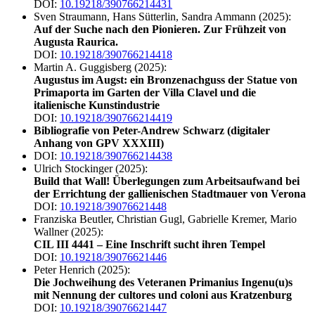
DOI:
10.19218/390766214431
Sven Straumann, Hans Sütterlin, Sandra Ammann (2025):
Auf der Suche nach den Pionieren. Zur Frühzeit von
Augusta Raurica.
DOI:
10.19218/390766214418
Martin A. Guggisberg (2025):
Augustus im Augst: ein Bronzenachguss der Statue von
Primaporta im Garten der Villa Clavel und die
italienische Kunstindustrie
DOI:
10.19218/390766214419
Bibliografie von Peter-Andrew Schwarz (digitaler
Anhang von GPV XXXIII)
DOI:
10.19218/390766214438
Ulrich Stockinger (2025):
Build that Wall! Überlegungen zum Arbeitsaufwand bei
der Errichtung der gallienischen Stadtmauer von Verona
DOI:
10.19218/39076621448
Franziska Beutler, Christian Gugl, Gabrielle Kremer, Mario
Wallner (2025):
CIL III 4441 – Eine Inschrift sucht ihren Tempel
DOI:
10.19218/39076621446
Peter Henrich (2025):
Die Jochweihung des Veteranen Primanius Ingenu(u)s
mit Nennung der cultores und coloni aus Kratzenburg
DOI:
10.19218/39076621447