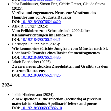
Juha Fankhauser, Simon Friz, Cédric Grezet, Claude Spiess
(2025):
Verflixt und zugemauert. Neues zur Westfront des
Hauptforums von Augusta Raurica
DOI:
10.19218/390766214420
Alex R. Furger (2025):
Vom Feilkloben zum Schraubstock 2000 Jahre
Klemmvorrichtungen im Handwerk
DOI:
10.19218/390766214421
Christoph Philipp Matt (2025):
Wie kommt eine törichte Jungfrau vom Münster nach St.
Leonhard? Transfer eines Basler Statuenfragmentes
DOI:
10.19218/390766214435
Jakob Baerlocher (2025):
Zu zwei neuentdeckten Ziegelplatten mit Graffiti aus dem
castrum Rauracense
DOI:
10.19218/390766214425
2024
Judith Hindermann (2024):
A new splendour: the rejection (recusatio) of precious
materials in Sidonius Apollinaris’ letters and poems
DOI:
10.19218/3906897882-10