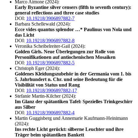
Marco Aimone (2024):
Early Byzantine silver censers (fifth to seventh century):
general reflections and three case studies
DOI:
10.19218/3906897882-7
Barbara Schellewald (2024):
Ecce vides quantus splendor …* Paulinus von Nola und
das Licht
DOI:
10.19218/3906897882-8
Veronika Scheibelreiter-Gail (2024):
Golden Girls. Neue Überlegungen zur Rolle von
Personifikationen auf antiochenischen Mosaiken
DOI:
10.19218/3906897882-5
Christoph Eger (2024):
Goldenes Kleidungszubehör in der Germania vom 1. bis
5. Jahrhundert n. Chr. und seine Bedeutung für die
Visibilität von Status und Rang
DOI:
10.19218/3906897882-17
Stefanie Martin-Kilcher (2024):
Im Glanz der spätantiken Tafel: Spezielles Trinkgeschirr
aus Silber
DOI:
10.19218/3906897882-4
Martin Guggisberg und Annemarie Kaufmann-Heinimann
(2024):
Ins rechte Licht gerückt: silberne Leuchter und ihre
Träger beim spätantiken Bankett