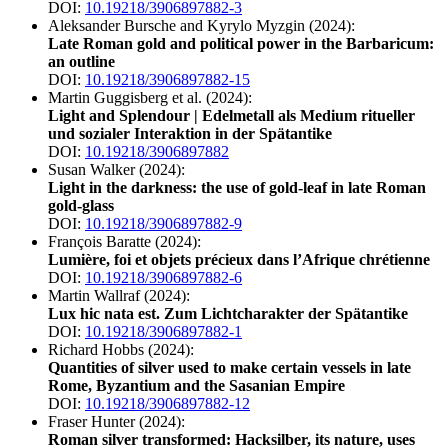
DOI:
10.19218/3906897882-3
Aleksander Bursche and Kyrylo Myzgin (2024):
Late Roman gold and political power in the Barbaricum:
an outline
DOI:
10.19218/3906897882-15
Martin Guggisberg et al. (2024):
Light and Splendour | Edelmetall als Medium ritueller
und sozialer Interaktion in der Spätantike
DOI:
10.19218/3906897882
Susan Walker (2024):
Light in the darkness: the use of gold-leaf in late Roman
gold-glass
DOI:
10.19218/3906897882-9
François Baratte (2024):
Lumière, foi et objets précieux dans l’Afrique chrétienne
DOI:
10.19218/3906897882-6
Martin Wallraf (2024):
Lux hic nata est. Zum Lichtcharakter der Spätantike
DOI:
10.19218/3906897882-1
Richard Hobbs (2024):
Quantities of silver used to make certain vessels in late
Rome, Byzantium and the Sasanian Empire
DOI:
10.19218/3906897882-12
Fraser Hunter (2024):
Roman silver transformed: Hacksilber, its nature, uses