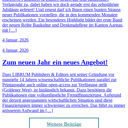
Verlagsjahr zu, dabei haben wir doch gerade erst das zehnjährige
Jubiläum gefeiert! Und erneut darf ich Ihnen einen bunten Strauss
neuer Publikationen vorstellen, die in den kommenden Monaten
erscheinen werden. Ein besonderes Highlight bildet der erste Band
der neuen Reihe Baukultur und Denkmalpflege im Kanton Aargau,
mit […]
4 Januar, 2026
4 Januar, 2026
Zum neuen Jahr ein neues Angebot!
Dass LIBRUM Publishers & Editors seit seiner Gründung vor
nunmehr 14 Jahren wissenschaftliche Publikationen parallel zur
Printausgabe auch online open-access zur Verfügung stellt
(Goldener Weg), ist hinlänglich bekannt. Dazu benötigen die
Publikationen eine vollumfängliche Fremdfinanzierung. Aufgrund
der derzeit angespannten wirtschaftlichen Situation sind diese
Finanzierungen immer schwieriger zu erreichen. Das führt zu immer
grösserem Aufwand im […]
Weitere Beiträge