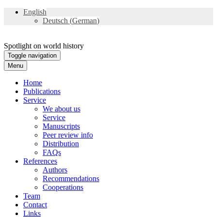
English
Deutsch
(
German
)
Spotlight on world history
Toggle navigation
Menu
Home
Publications
Service
We about us
Service
Manuscripts
Peer review info
Distribution
FAQs
References
Authors
Recommendations
Cooperations
Team
Contact
Links