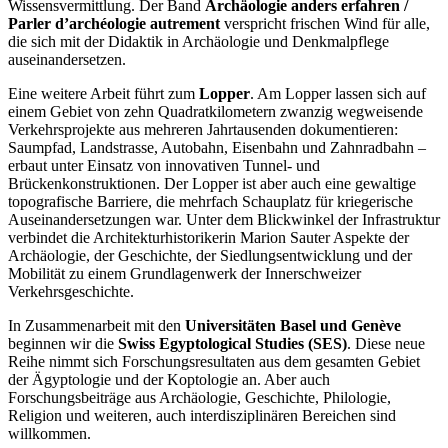
Wissensvermittlung. Der Band
Archäologie anders erfahren /
Parler d’archéologie autrement
verspricht frischen Wind für alle,
die sich mit der Didaktik in Archäologie und Denkmalpflege
auseinandersetzen.
Eine weitere Arbeit führt zum
Lopper
. Am Lopper lassen sich auf
einem Gebiet von zehn Quadratkilometern zwanzig wegweisende
Verkehrsprojekte aus mehreren Jahrtausenden dokumentieren:
Saumpfad, Landstrasse, Autobahn, Eisenbahn und Zahnradbahn –
erbaut unter Einsatz von innovativen Tunnel- und
Brückenkonstruktionen. Der Lopper ist aber auch eine gewaltige
topografische Barriere, die mehrfach Schauplatz für kriegerische
Auseinandersetzungen war. Unter dem Blickwinkel der Infrastruktur
verbindet die Architekturhistorikerin Marion Sauter Aspekte der
Archäologie, der Geschichte, der Siedlungsentwicklung und der
Mobilität zu einem Grundlagenwerk der Innerschweizer
Verkehrsgeschichte.
In Zusammenarbeit mit den
Universitäten Basel und Genève
beginnen wir die
Swiss Egyptological Studies (SES)
. Diese neue
Reihe nimmt sich Forschungsresultaten aus dem gesamten Gebiet
der Ägyptologie und der Koptologie an. Aber auch
Forschungsbeiträge aus Archäologie, Geschichte, Philologie,
Religion und weiteren, auch interdisziplinären Bereichen sind
willkommen.