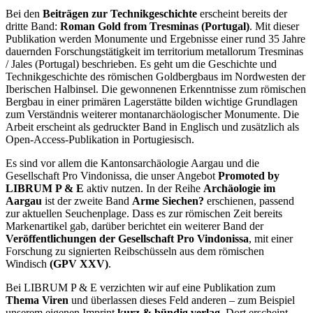
Bei den
Beiträgen zur Technikgeschichte
erscheint bereits der
dritte Band:
Roman Gold from Tresminas (Portugal)
. Mit dieser
Publikation werden Monumente und Ergebnisse einer rund 35 Jahre
dauernden Forschungstätigkeit im territorium metallorum Tresminas
/ Jales (Portugal) beschrieben. Es geht um die Geschichte und
Technikgeschichte des römischen Goldbergbaus im Nordwesten der
Iberischen Halbinsel. Die gewonnenen Erkenntnisse zum römischen
Bergbau in einer primären Lagerstätte bilden wichtige Grundlagen
zum Verständnis weiterer montanarchäologischer Monumente. Die
Arbeit erscheint als gedruckter Band in Englisch und zusätzlich als
Open-Access-Publikation in Portugiesisch.
Es sind vor allem die Kantonsarchäologie Aargau und die
Gesellschaft Pro Vindonissa, die unser Angebot
Promoted by
LIBRUM P & E
aktiv nutzen. In der Reihe
Archäologie im
Aargau
ist der zweite Band
Arme Siechen?
erschienen, passend
zur aktuellen Seuchenplage. Dass es zur römischen Zeit bereits
Markenartikel gab, darüber berichtet ein weiterer Band der
Veröffentlichungen der Gesellschaft Pro Vindonissa
, mit einer
Forschung zu signierten Reibschüsseln aus dem römischen
Windisch
(GPV XXV)
.
Bei LIBRUM P & E verzichten wir auf eine Publikation zum
Thema Viren
und überlassen dieses Feld anderen – zum Beispiel
unserem eigenen Imprint
kurz & bündig verlag
. Dort erscheint,